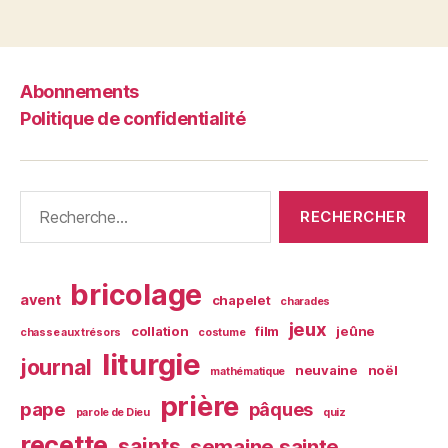
Abonnements
Politique de confidentialité
Rechercher :
bricolage
avent
chapelet
charades
jeux
collation
film
jeûne
chasse aux trésors
costume
liturgie
journal
neuvaine
noël
mathématique
prière
pape
pâques
parole de Dieu
quiz
recette
saints
semaine sainte