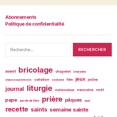
Abonnements
Politique de confidentialité
Rechercher :
bricolage
avent
chapelet
charades
jeux
collation
film
jeûne
chasse aux trésors
costume
liturgie
journal
neuvaine
noël
mathématique
prière
pape
pâques
parole de Dieu
quiz
recette
saints
semaine sainte