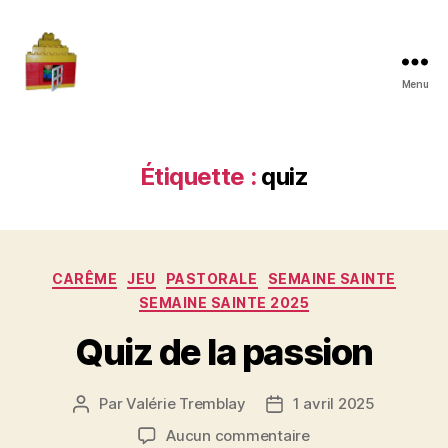
Menu
Maman
à
la
maison
Étiquette :
quiz
Catégories
CARÊME
JEU
PASTORALE
SEMAINE SAINTE
SEMAINE SAINTE 2025
Quiz de la passion
Par
Valérie Tremblay
1 avril 2025
Auteur
Date
de
de
sur
Aucun commentaire