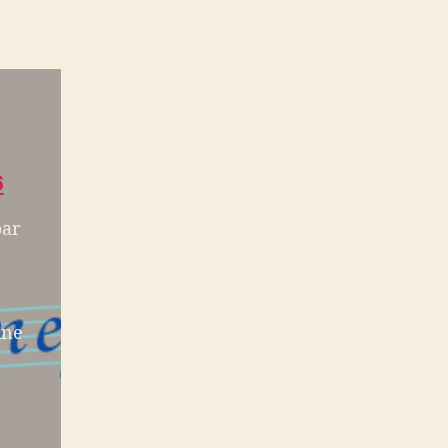
6
par
une