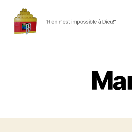
"Rien n'est impossible à Dieu!"
Maman
à
la
maison
Mam