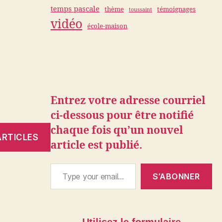
temps pascale
thème
témoignages
toussaint
vidéo
école-maison
Entrez votre adresse courriel
ci-dessous pour être notifié
chaque fois qu’un nouvel
ARTICLES
article est publié.
Type your email…
S’ABONNER