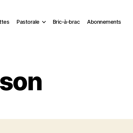
ttes
Pastorale
Bric-à-brac
Abonnements
ison