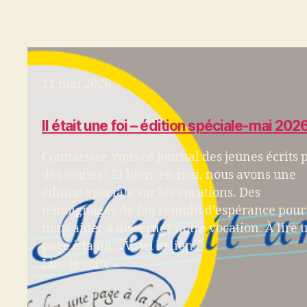
11 mai 2026
Il était une foi – édition spéciale-mai 202
Connaissez-vous ce journal des jeunes écrits 
des jeunes? Et bien, en mai, nous avons une
édition spéciale sur les vocations. Des
témoignages de feu remplit d’espérance pour
nous aider à discerner notre vocation. À lire 
page à la foi… Voici le lien :
Lire la suite »