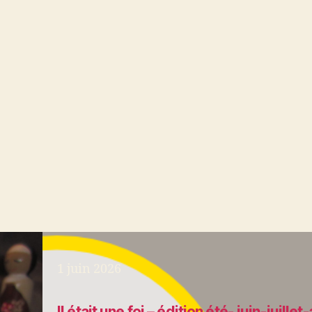
1 juin 2026
Il était une foi – édition été- juin-juillet