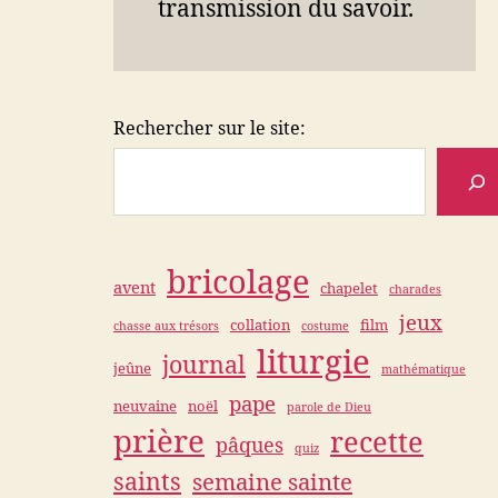
transmission du savoir.
Rechercher sur le site:
bricolage
avent
chapelet
charades
jeux
collation
film
chasse aux trésors
costume
liturgie
journal
jeûne
mathématique
pape
neuvaine
noël
parole de Dieu
prière
recette
pâques
quiz
saints
semaine sainte