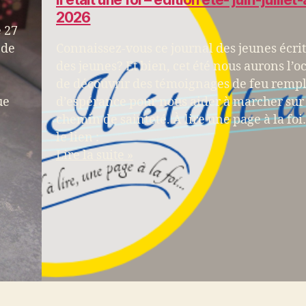
2026
e 27
 de
Connaissez-vous ce journal des jeunes écrit
des jeunes? Et bien, cet été nous aurons l’o
de découvrir des témoignages de feu rempl
ue
d’espérance pour nous aider à marcher sur
chemin de sainteté. À lire une page à la foi
le lien :
Lire la suite »