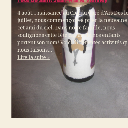
4 août… naissance au Ciel du Curé d’Ars Dès l
juillet, nous commençons à prier la neuvaine
cet ami du ciel. Dans notre famille, nous
soulignons cette fête car un de nos enfants
portent son nom! Voici différentes activités q
nous faisons…
Lire la suite »