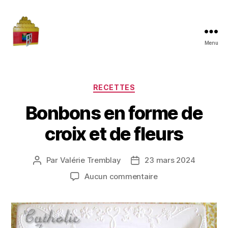
Menu
Maman
à
la
maison
Catégories
RECETTES
Bonbons en forme de
croix et de fleurs
Par
Valérie Tremblay
23 mars 2024
Auteur
Date
de
de
sur
Aucun commentaire
l'article
l’article
Bonbons
en
forme
de