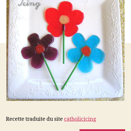
croix
et
de
fleurs
Recette traduite du site
catholicicing