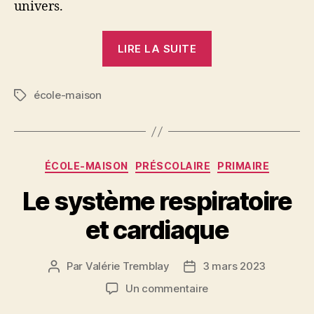
univers.
« Galilée
LIRE LA SUITE
et
l’astronomie »
école-maison
Étiquettes
Catégories
ÉCOLE-MAISON
PRÉSCOLAIRE
PRIMAIRE
Le système respiratoire
et cardiaque
Par
Valérie Tremblay
3 mars 2023
Auteur
Date
de
de
sur
Un commentaire
l'article
l’article
Le