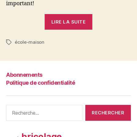
important!
« Le
LIRE LA SUITE
système
respiratoire
école-maison
et
Étiquettes
cardiaque »
Abonnements
Politique de confidentialité
Rechercher :
bricolage