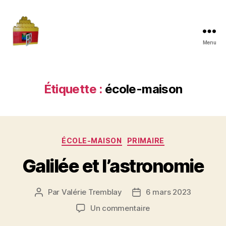
Menu
Maman
à
la
maison
Étiquette :
école-maison
Catégories
ÉCOLE-MAISON
PRIMAIRE
Galilée et l’astronomie
Par
Valérie Tremblay
6 mars 2023
Auteur
Date
de
de
sur
Un commentaire
l'article
l’article
Galilée