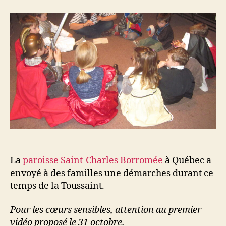
de
la
Toussaint
La
paroisse Saint-Charles Borromée
à Québec a
envoyé à des familles une démarches durant ce
temps de la Toussaint.
Pour les cœurs sensibles, attention au premier
vidéo proposé le 31 octobre.