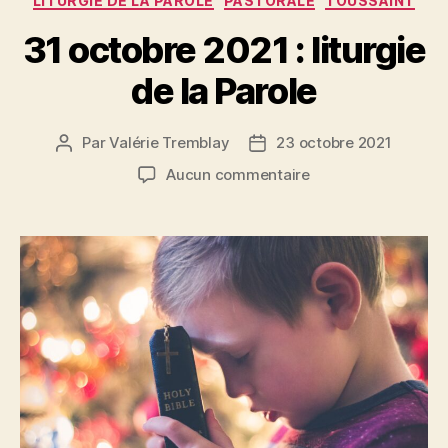
LITURGIE DE LA PAROLE
PASTORALE
TOUSSAINT
31 octobre 2021 : liturgie
de la Parole
Par
Valérie Tremblay
23 octobre 2021
Auteur
Date
de
de
sur
Aucun commentaire
l'article
l’article
31
octobre
2021
:
liturgie
de
la
Parole