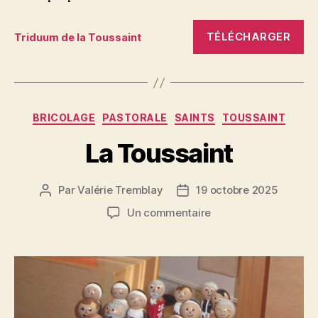
TÉLÉCHARGER
Triduum de la Toussaint
Catégories
BRICOLAGE
PASTORALE
SAINTS
TOUSSAINT
La Toussaint
Par
Valérie Tremblay
19 octobre 2025
Auteur
Date
de
de
sur
Un commentaire
l'article
l’article
La
Toussaint