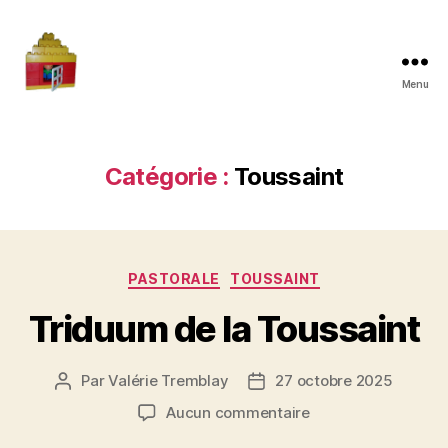
Menu
Maman
à
la
maison
Catégorie :
Toussaint
Catégories
PASTORALE
TOUSSAINT
Triduum de la Toussaint
Par
Valérie Tremblay
27 octobre 2025
Auteur
Date
de
de
sur
Aucun commentaire
l'article
l’article
Triduum