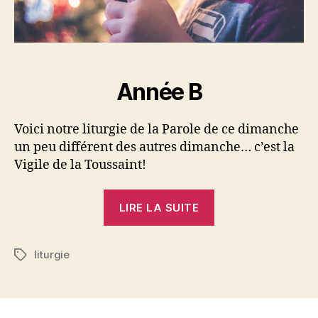
Année B
Voici notre liturgie de la Parole de ce dimanche
un peu différent des autres dimanche… c’est la
Vigile de la Toussaint!
« 31
LIRE LA SUITE
octobre
2021
liturgie
:
Étiquettes
liturgie
de
la