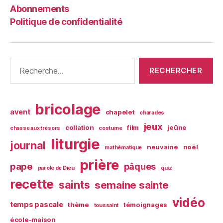
Abonnements
Parole »
Politique de confidentialité
Rechercher :
bricolage
avent
chapelet
charades
jeux
collation
film
jeûne
chasse aux trésors
costume
liturgie
journal
neuvaine
noël
mathématique
prière
pape
pâques
parole de Dieu
quiz
recette
saints
semaine sainte
vidéo
temps pascale
thème
témoignages
toussaint
école-maison