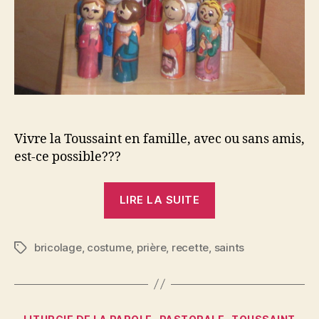
Vivre la Toussaint en famille, avec ou sans amis,
est-ce possible???
« La
LIRE LA SUITE
Toussaint »
bricolage
,
costume
,
prière
,
recette
,
saints
Étiquettes
Catégories