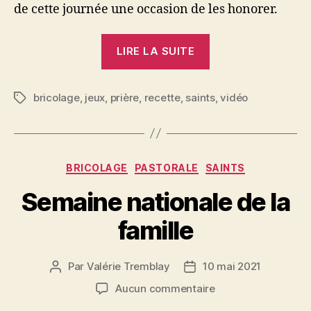
de cette journée une occasion de les honorer.
« Fêter
LIRE LA SUITE
les
Sacrés-
bricolage
,
jeux
,
prière
,
recette
,
saints
coeurs
,
vidéo
Étiquettes
de
Jésus
et
Catégories
BRICOLAGE
PASTORALE
SAINTS
de
Marie
Semaine nationale de la
en
famille
famille »
Par
Valérie Tremblay
10 mai 2021
Auteur
Date
de
de
sur
Aucun commentaire
l'article
l’article
Semaine