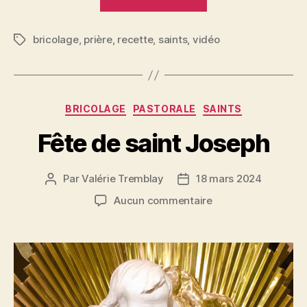
de
saint
bricolage
,
prière
,
recette
,
saints
,
vidéo
Valentin »
Étiquettes
Catégories
BRICOLAGE
PASTORALE
SAINTS
Fête de saint Joseph
Par
Valérie Tremblay
18 mars 2024
Auteur
Date
de
de
sur
Aucun commentaire
l'article
l’article
Fête
de
saint
Joseph