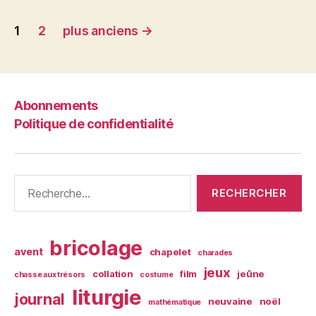
Pagination
1
2
plus anciens
→
des
publications
Abonnements
Politique de confidentialité
Rechercher :
bricolage
avent
chapelet
charades
jeux
collation
film
jeûne
chasse aux trésors
costume
liturgie
journal
neuvaine
noël
mathématique