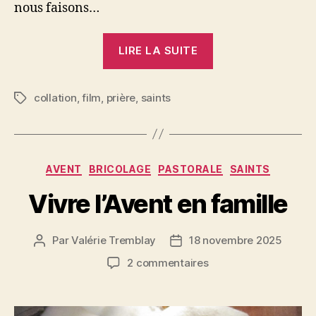
nous faisons…
« Fête
LIRE LA SUITE
de
saint
collation
,
film
,
prière
,
saints
Jean-
Étiquettes
Marie
Vianney »
Catégories
AVENT
BRICOLAGE
PASTORALE
SAINTS
Vivre l’Avent en famille
Par
Valérie Tremblay
18 novembre 2025
Auteur
Date
de
de
sur
2 commentaires
l'article
l’article
Vivre
l’Avent
en