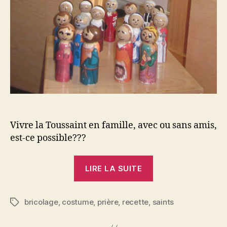
Vivre la Toussaint en famille, avec ou sans amis,
est-ce possible???
« La
LIRE LA SUITE
Toussaint »
bricolage
,
costume
,
prière
,
recette
,
saints
Étiquettes