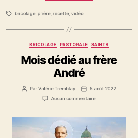
saint
bricolage
,
prière
,
recette
,
vidéo
Patrick »
Étiquettes
Catégories
BRICOLAGE
PASTORALE
SAINTS
Mois dédié au frère
André
Par
Valérie Tremblay
5 août 2022
Auteur
Date
de
de
sur
Aucun commentaire
l'article
l’article
Mois
dédié
au
frère
André