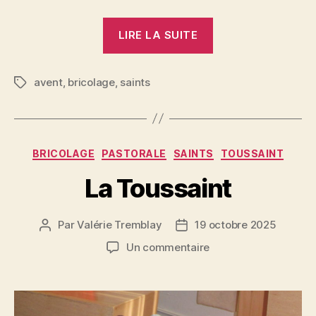
« Les
LIRE LA SUITE
saints
de
avent
,
bricolage
,
saints
l’Avent »
Étiquettes
Catégories
BRICOLAGE
PASTORALE
SAINTS
TOUSSAINT
La Toussaint
Par
Valérie Tremblay
19 octobre 2025
Auteur
Date
de
de
sur
Un commentaire
l'article
l’article
La
Toussaint