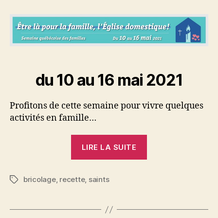
nationale
de
la
famille
du 10 au 16 mai 2021
Profitons de cette semaine pour vivre quelques
activités en famille…
« Semaine
LIRE LA SUITE
nationale
de
bricolage
,
recette
,
saints
la
Étiquettes
famille »