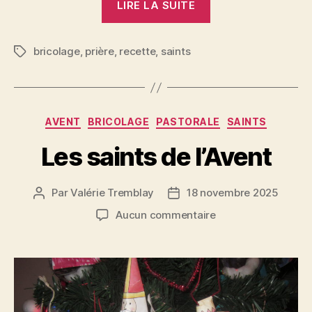
LIRE LA SUITE
l’Avent
en
bricolage
,
prière
,
recette
,
saints
famille »
Étiquettes
Catégories
AVENT
BRICOLAGE
PASTORALE
SAINTS
Les saints de l’Avent
Par
Valérie Tremblay
18 novembre 2025
Auteur
Date
de
de
sur
Aucun commentaire
l'article
l’article
Les
saints
de
l’Avent