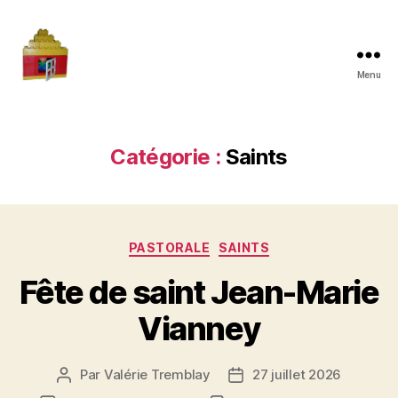
Menu
Maman
à
la
maison
Catégorie :
Saints
Catégories
PASTORALE
SAINTS
Fête de saint Jean-Marie
Vianney
Par
Valérie Tremblay
27 juillet 2026
Auteur
Date
de
de