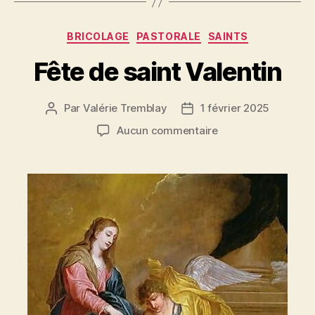
Catégories
BRICOLAGE
PASTORALE
SAINTS
Fête de saint Valentin
Par
Valérie Tremblay
1 février 2025
Auteur
Date
de
de
sur
Aucun commentaire
l'article
l’article
Fête
de
saint
Valentin