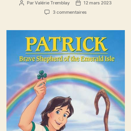
Par
Valérie Tremblay
12 mars 2023
Auteur
Date
de
de
sur
3 commentaires
l'article
l’article
Fête
de
saint
Patrick