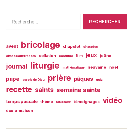
Rechercher :
bricolage
avent
chapelet
charades
jeux
collation
film
jeûne
chasse aux trésors
costume
liturgie
journal
neuvaine
noël
mathématique
prière
pape
pâques
parole de Dieu
quiz
recette
saints
semaine sainte
vidéo
temps pascale
thème
témoignages
toussaint
école-maison