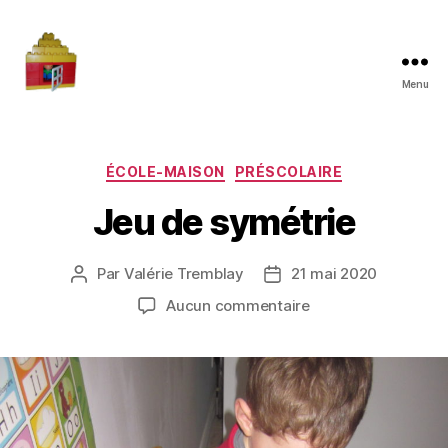
Menu
Maman
à
la
maison
Catégories
ÉCOLE-MAISON
PRÉSCOLAIRE
Jeu de symétrie
Par
Valérie Tremblay
21 mai 2020
Auteur
Date
de
de
sur
Aucun commentaire
l'article
l’article
Jeu
de
symétrie