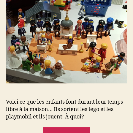
la
messe
Voici ce que les enfants font durant leur temps
libre à la maison… Ils sortent les lego et les
playmobil et ils jouent! À quoi?
« Petits