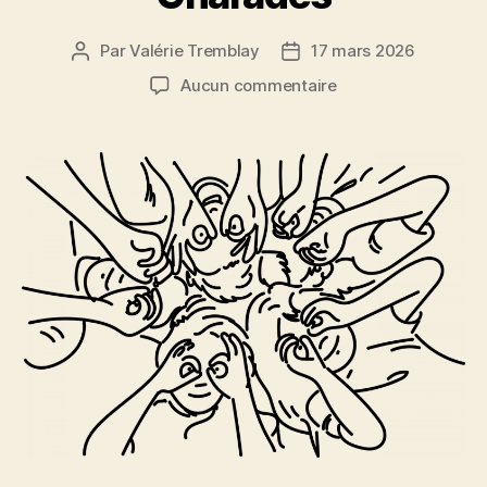
Par
Valérie Tremblay
17 mars 2026
Auteur
Date
de
de
sur
Aucun commentaire
l'article
l’article
Charades