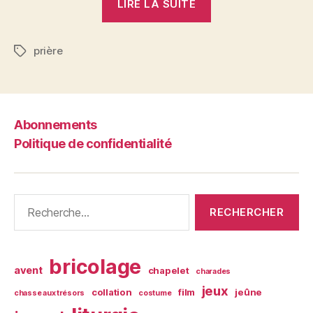
LIRE LA SUITE
et
grands…
prière
tous
Étiquettes
à
la
messe »
Abonnements
Politique de confidentialité
Rechercher :
bricolage
avent
chapelet
charades
jeux
collation
film
jeûne
chasse aux trésors
costume