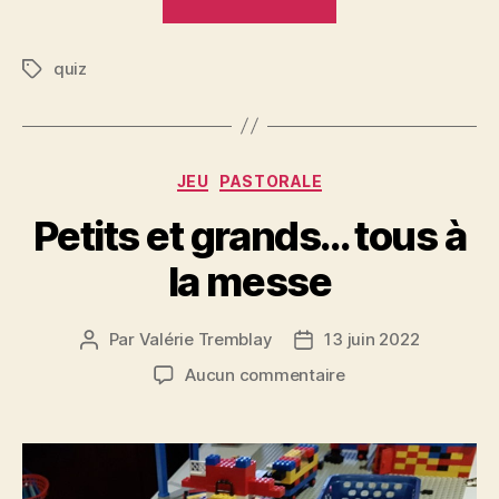
de
la
quiz
passion »
Étiquettes
Catégories
JEU
PASTORALE
Petits et grands… tous à
la messe
Par
Valérie Tremblay
13 juin 2022
Auteur
Date
de
de
sur
Aucun commentaire
l'article
l’article
Petits
et
grands…
tous
à