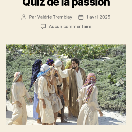
Quiz de la passion
Par
Valérie Tremblay
1 avril 2025
Auteur
Date
de
de
sur
Aucun commentaire
l'article
l’article
Quiz
de
la
passion