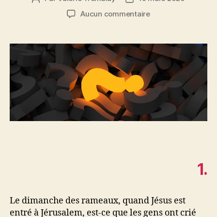
de
de
sur
Aucun commentaire
l'article
l’article
Superdevinettes
pascales
1.
Le dimanche des rameaux, quand Jésus est
entré à Jérusalem, est-ce que les gens ont crié