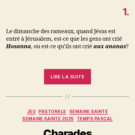
1.
Le dimanche des rameaux, quand Jésus est
entré à Jérusalem, est-ce que les gens ont crié
Hosanna
, ou est-ce qu’ils ont crié
aux ananas
?
« Superdevinette
LIRE LA SUITE
pascales »
Catégories
JEU
PASTORALE
SEMAINE SAINTE
SEMAINE SAINTE 2025
TEMPS PASCAL
Charades