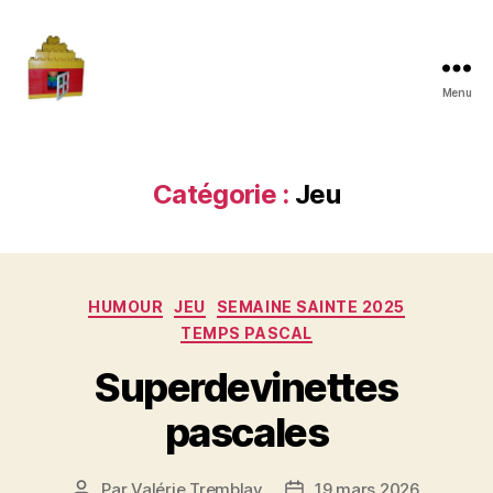
Menu
Maman
à
la
maison
Catégorie :
Jeu
Catégories
HUMOUR
JEU
SEMAINE SAINTE 2025
TEMPS PASCAL
Superdevinettes
pascales
Par
Valérie Tremblay
19 mars 2026
Auteur
Date