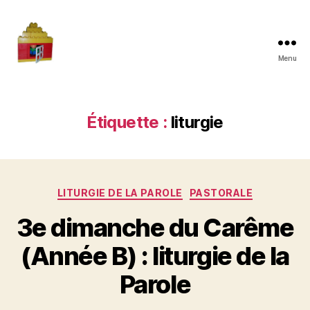
Menu
Maman
à
la
maison
Étiquette :
liturgie
Catégories
LITURGIE DE LA PAROLE
PASTORALE
3e dimanche du Carême
(Année B) : liturgie de la
Parole