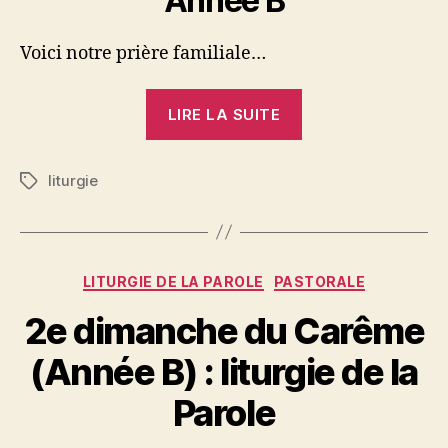
Année B
Voici notre prière familiale…
« 3e
LIRE LA SUITE
dimanche
du
liturgie
Carême
Étiquettes
(Année
B)
:
Catégories
LITURGIE DE LA PAROLE
PASTORALE
liturgie
de
2e dimanche du Carême
la
(Année B) : liturgie de la
Parole »
Parole