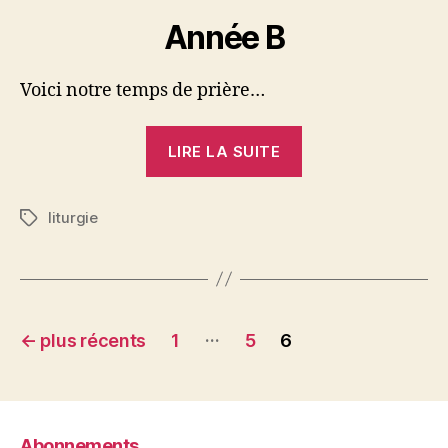
Année B
Voici notre temps de prière…
« 2e
LIRE LA SUITE
dimanche
du
liturgie
Carême
Étiquettes
(Année
B)
:
Pagination
liturgie
…
←
plus récents
1
5
6
de
des
la
publications
Parole »
Abonnements