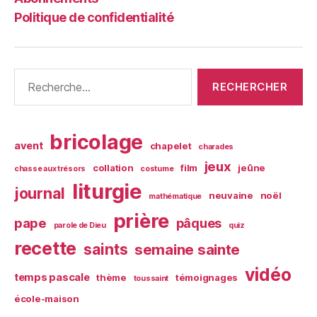
Politique de confidentialité
Rechercher :
bricolage
avent
chapelet
charades
jeux
collation
film
jeûne
chasse aux trésors
costume
liturgie
journal
neuvaine
noël
mathématique
prière
pape
pâques
parole de Dieu
quiz
recette
saints
semaine sainte
vidéo
temps pascale
thème
témoignages
toussaint
école-maison