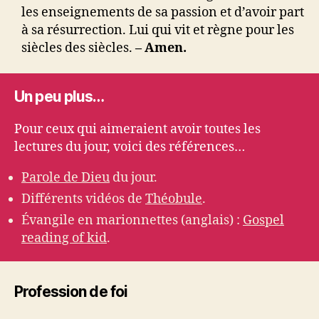
les enseignements de sa passion et d’avoir part
à sa résurrection. Lui qui vit et règne pour les
siècles des siècles.
– Amen.
Un peu plus…
Pour ceux qui aimeraient avoir toutes les
lectures du jour, voici des références…
Parole de Dieu
du jour.
Différents vidéos de
Théobule
.
Évangile en marionnettes (anglais) :
Gospel
reading of kid
.
Profession de foi