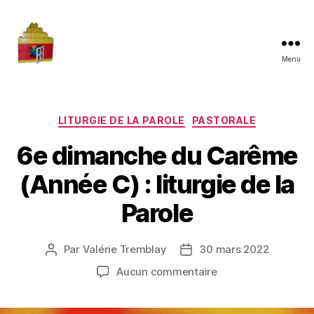
Menu
Maman
à
la
maison
Catégories
LITURGIE DE LA PAROLE
PASTORALE
6e dimanche du Carême
(Année C) : liturgie de la
Parole
Par
Valérie Tremblay
30 mars 2022
Auteur
Date
de
de
sur
Aucun commentaire
l'article
l’article
6e
dimanche