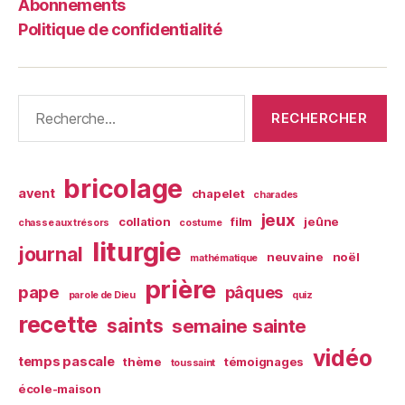
Abonnements
Politique de confidentialité
Rechercher :
bricolage
avent
chapelet
charades
jeux
collation
film
jeûne
chasse aux trésors
costume
liturgie
journal
neuvaine
noël
mathématique
prière
pape
pâques
parole de Dieu
quiz
recette
saints
semaine sainte
vidéo
temps pascale
thème
témoignages
toussaint
école-maison