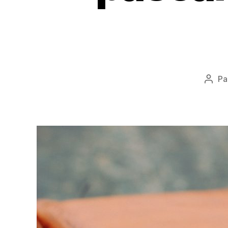
Pa
Aute
de
l'arti