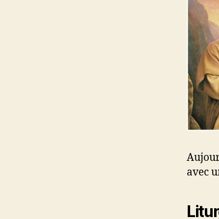
Aujour
avec u
Litu