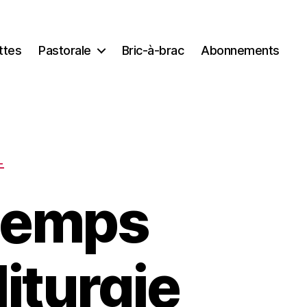
ttes
Pastorale
Bric-à-brac
Abonnements
L
temps
liturgie