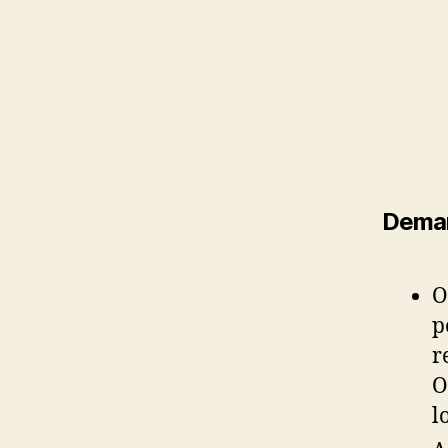
Deman
O
p
r
O
l