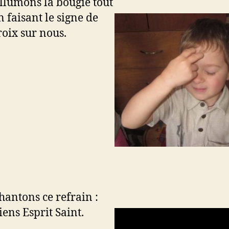
llumons la bougie tout
n faisant le signe de
roix sur nous.
hantons ce refrain :
iens Esprit Saint.