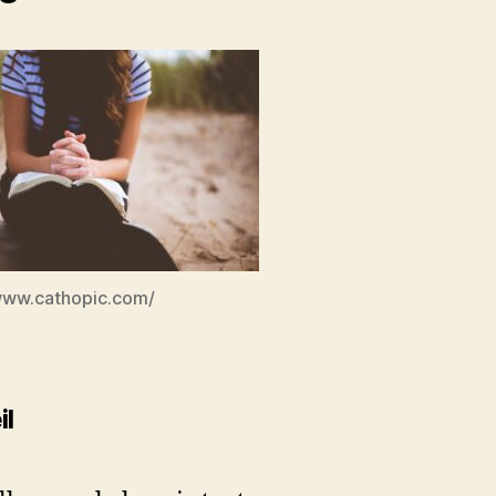
www.cathopic.com/
il