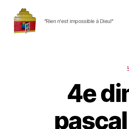
"Rien n'est impossible à Dieu!"
Maman
à
la
maison
4e d
pascal 