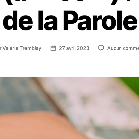
de la Parole
r
Valérie Tremblay
27 avril 2023
Aucun comme
ur
Date
de
cle
l’article