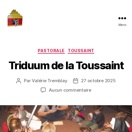
Menu
Maman
à
la
maison
Catégories
PASTORALE
TOUSSAINT
Triduum de la Toussaint
Par
Valérie Tremblay
27 octobre 2025
Auteur
Date
de
de
sur
Aucun commentaire
l'article
l’article
Triduum
de
la
Toussaint