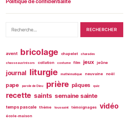
Politique de confidentialité
Rechercher :
bricolage
avent
chapelet
charades
jeux
collation
film
jeûne
chasse aux trésors
costume
liturgie
journal
neuvaine
noël
mathématique
prière
pape
pâques
parole de Dieu
quiz
recette
saints
semaine sainte
vidéo
temps pascale
thème
témoignages
toussaint
école-maison