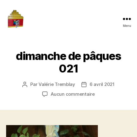
Menu
Maman
à
la
maison
dimanche de pâques
021
Par
Valérie Tremblay
6 avril 2021
Auteur
Date
de
de
sur
Aucun commentaire
l'article
l’article
dimanche
de
pâques
021