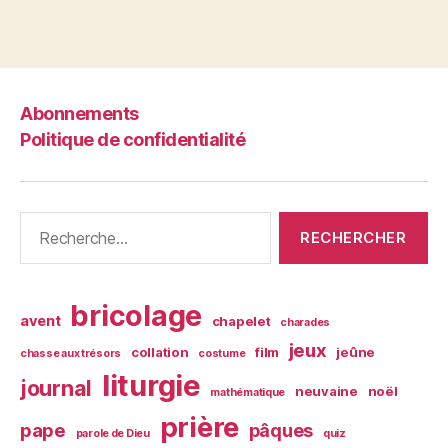
Abonnements
Politique de confidentialité
Rechercher :
bricolage
avent
chapelet
charades
jeux
collation
film
jeûne
chasse aux trésors
costume
liturgie
journal
neuvaine
noël
mathématique
prière
pape
pâques
parole de Dieu
quiz