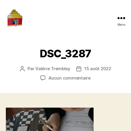
Menu
Maman
à
la
maison
DSC_3287
Par
Valérie Tremblay
15 août 2022
Auteur
Date
de
de
sur
Aucun commentaire
l'article
l’article
DSC_3287