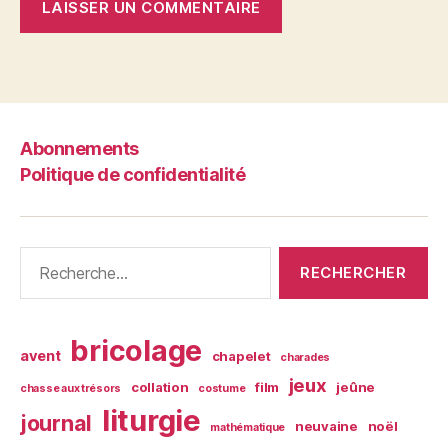
Abonnements
Politique de confidentialité
Rechercher :
bricolage
avent
chapelet
charades
jeux
collation
film
jeûne
chasse aux trésors
costume
liturgie
journal
neuvaine
noël
mathématique