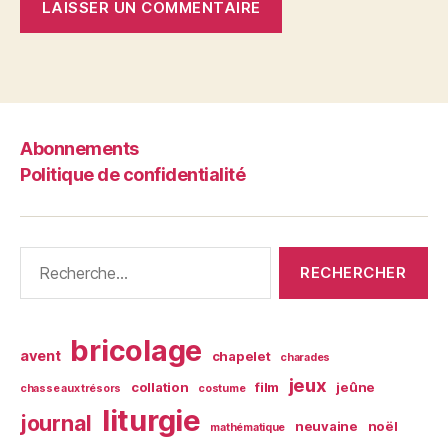
Abonnements
Politique de confidentialité
Rechercher :
bricolage
avent
chapelet
charades
jeux
collation
film
jeûne
chasse aux trésors
costume
liturgie
journal
neuvaine
noël
mathématique