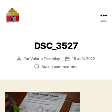
Menu
Maman
à
la
maison
DSC_3527
Par
Valérie Tremblay
15 août 2022
Auteur
Date
de
de
sur
Aucun commentaire
l'article
l’article
DSC_3527