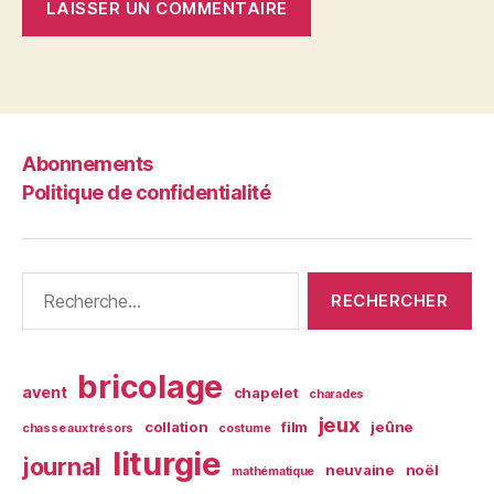
Abonnements
Politique de confidentialité
Rechercher :
bricolage
avent
chapelet
charades
jeux
collation
film
jeûne
chasse aux trésors
costume
liturgie
journal
neuvaine
noël
mathématique