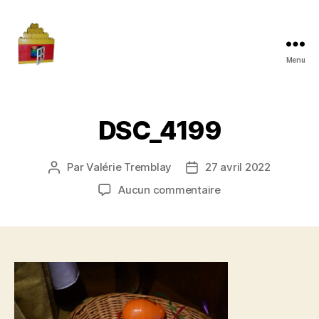
Menu
Maman
à
la
maison
DSC_4199
Par
Valérie Tremblay
27 avril 2022
Auteur
Date
de
de
sur
Aucun commentaire
l'article
l’article
DSC_4199