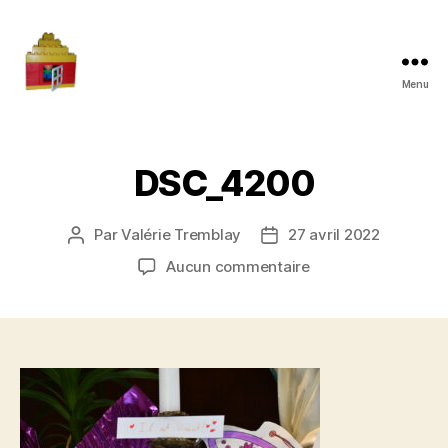
Menu
Maman
à
la
maison
DSC_4200
Par
Valérie Tremblay
27 avril 2022
Auteur
Date
de
de
sur
Aucun commentaire
l'article
l’article
DSC_4200