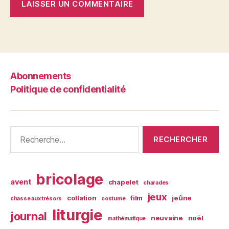
Abonnements
Politique de confidentialité
Rechercher :
bricolage
avent
chapelet
charades
jeux
collation
film
jeûne
chasse aux trésors
costume
liturgie
journal
neuvaine
noël
mathématique