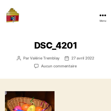
Menu
Maman
à
la
maison
DSC_4201
Par
Valérie Tremblay
27 avril 2022
Auteur
Date
de
de
sur
Aucun commentaire
l'article
l’article
DSC_4201