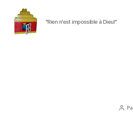
"Rien n'est impossible à Dieu!"
Maman
à
la
maison
Pa
Aute
de
l'arti