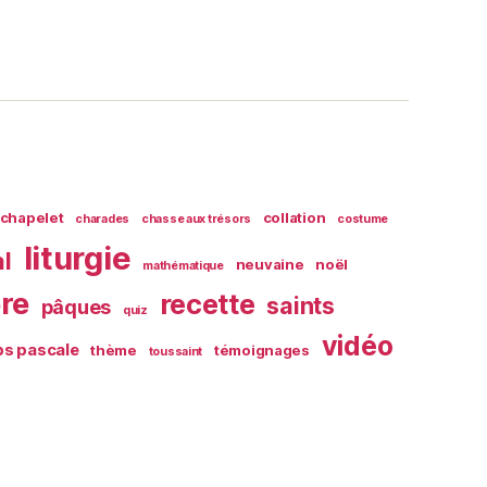
chapelet
collation
charades
chasse aux trésors
costume
liturgie
al
neuvaine
noël
mathématique
ère
recette
saints
pâques
quiz
vidéo
s pascale
thème
témoignages
toussaint