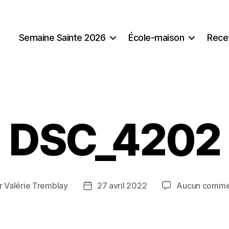
Semaine Sainte 2026
École-maison
Rece
DSC_4202
r
Valérie Tremblay
27 avril 2022
Aucun comme
ur
Date
de
cle
l’article