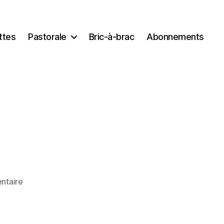
ttes
Pastorale
Bric-à-brac
Abonnements
sur
ntaire
DSC_4202