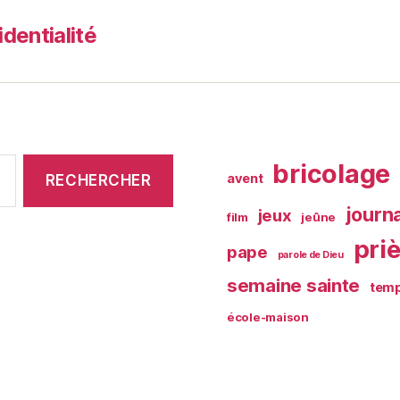
identialité
bricolage
avent
journ
jeux
film
jeûne
pri
pape
parole de Dieu
semaine sainte
temp
école-maison