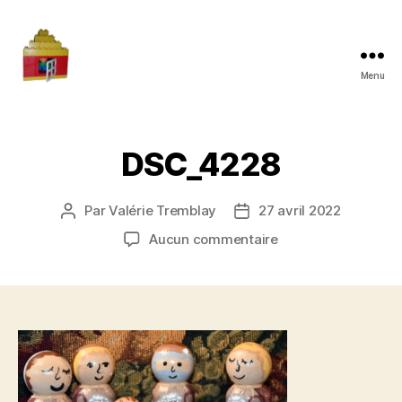
Menu
Maman
à
la
maison
DSC_4228
Par
Valérie Tremblay
27 avril 2022
Auteur
Date
de
de
sur
Aucun commentaire
l'article
l’article
DSC_4228