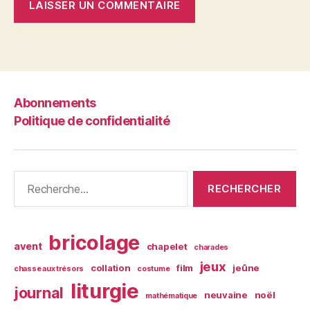
Abonnements
Politique de confidentialité
Rechercher :
bricolage
avent
chapelet
charades
jeux
collation
film
jeûne
chasse aux trésors
costume
liturgie
journal
neuvaine
noël
mathématique