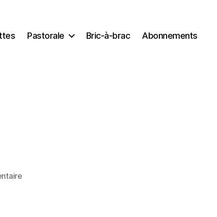
ttes
Pastorale
Bric-à-brac
Abonnements
sur
ntaire
DSC_4389