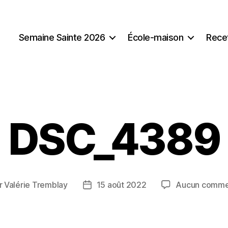
Semaine Sainte 2026
École-maison
Rece
DSC_4389
r
Valérie Tremblay
15 août 2022
Aucun comme
ur
Date
de
cle
l’article