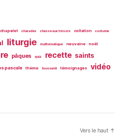
chapelet
collation
charades
chasse aux trésors
costume
liturgie
al
neuvaine
noël
mathématique
ère
recette
saints
pâques
quiz
vidéo
s pascale
thème
témoignages
toussaint
Vers le haut
↑