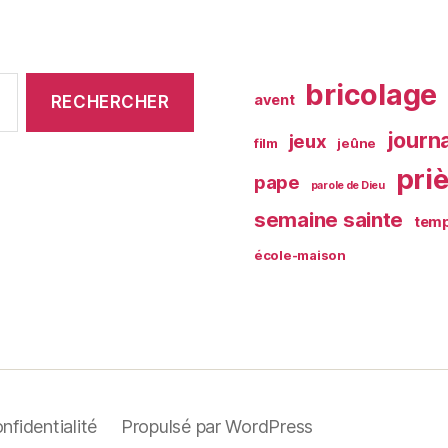
bricolage
avent
journ
jeux
film
jeûne
pri
pape
parole de Dieu
semaine sainte
temp
école-maison
nfidentialité
Propulsé par WordPress