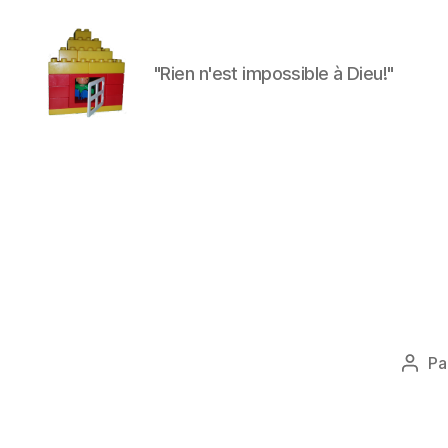
"Rien n'est impossible à Dieu!"
Maman
à
la
maison
Pa
Aute
de
l'arti