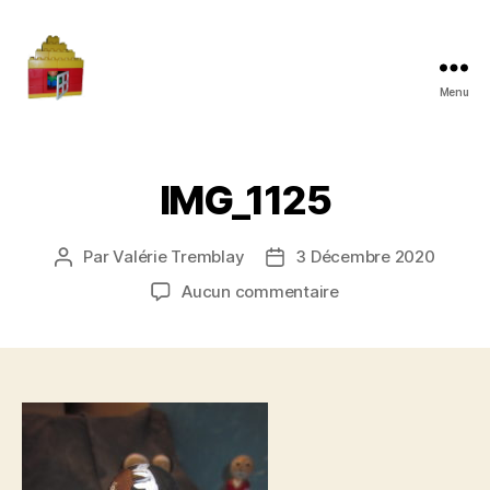
Menu
Maman
à
la
maison
IMG_1125
Par
Valérie Tremblay
3 Décembre 2020
Auteur
Date
de
de
sur
Aucun commentaire
l'article
l’article
IMG_1125