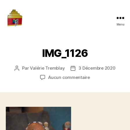
Menu
Maman
à
la
maison
IMG_1126
Par
Valérie Tremblay
3 Décembre 2020
Auteur
Date
de
de
sur
Aucun commentaire
l'article
l’article
IMG_1126