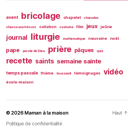
bricolage
avent
chapelet
charades
jeux
collation
film
jeûne
chasse aux trésors
costume
liturgie
journal
neuvaine
noël
mathématique
prière
pape
pâques
parole de Dieu
quiz
recette
saints
semaine sainte
vidéo
temps pascale
thème
témoignages
toussaint
école-maison
© 2026
Maman à la maison
Haut
↑
Politique de confidentialité