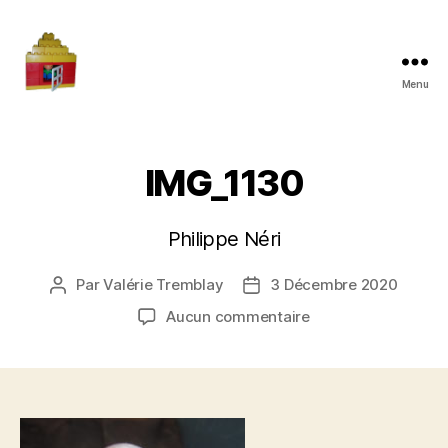
Menu
Maman
à
la
maison
IMG_1130
Philippe Néri
Par
Valérie Tremblay
3 Décembre 2020
Auteur
Date
de
de
sur
Aucun commentaire
l'article
l’article
IMG_1130