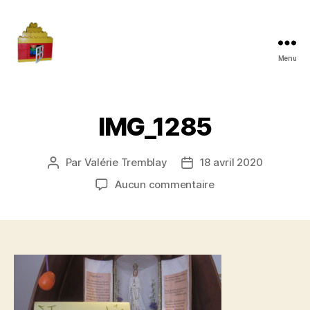
Menu
Maman
à
la
maison
IMG_1285
Par
Valérie Tremblay
18 avril 2020
Auteur
Date
de
de
sur
Aucun commentaire
l'article
l’article
IMG_1285