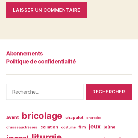
Abonnements
Politique de confidentialité
Rechercher :
bricolage
avent
chapelet
charades
jeux
collation
film
jeûne
chasse aux trésors
costume
liturgie