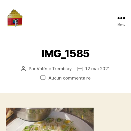
Menu
Maman
à
la
maison
IMG_1585
Par
Valérie Tremblay
12 mai 2021
Auteur
Date
de
de
sur
Aucun commentaire
l'article
l’article
IMG_1585