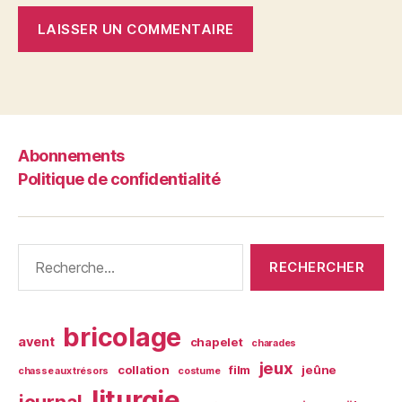
Abonnements
Politique de confidentialité
Rechercher :
bricolage
avent
chapelet
charades
jeux
collation
film
jeûne
chasse aux trésors
costume
liturgie