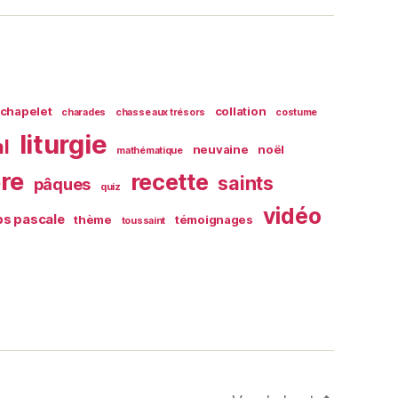
chapelet
collation
charades
chasse aux trésors
costume
liturgie
al
neuvaine
noël
mathématique
ère
recette
saints
pâques
quiz
vidéo
s pascale
thème
témoignages
toussaint