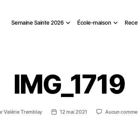
Semaine Sainte 2026
École-maison
Rece
IMG_1719
ar
Valérie Tremblay
12 mai 2021
Aucun commen
ur
Date
de
icle
l’article