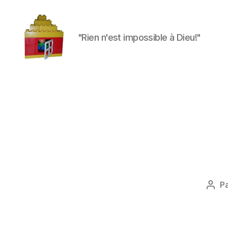
"Rien n'est impossible à Dieu!"
Maman
à
la
maison
P
Aute
de
l'art