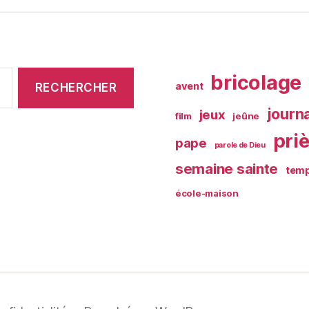
bricolage
avent
journ
jeux
film
jeûne
pri
pape
parole de Dieu
semaine sainte
temp
école-maison