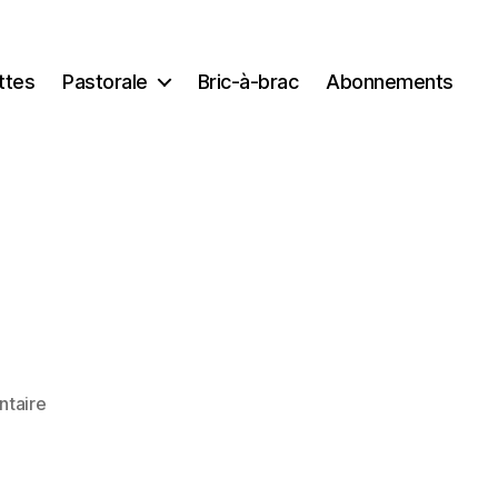
ttes
Pastorale
Bric-à-brac
Abonnements
sur
taire
IMG_1719