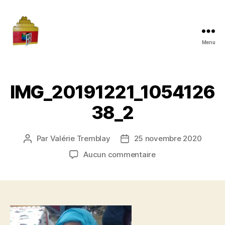
Menu
Maman
à
la
maison
IMG_20191221_1054126
38_2
Par
Valérie Tremblay
25 novembre 2020
Auteur
Date
de
de
sur
Aucun commentaire
l'article
l’article
IMG_20191221_105