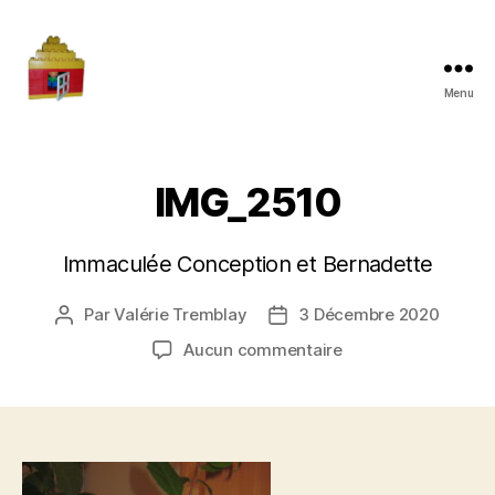
Menu
Maman
à
la
maison
IMG_2510
Immaculée Conception et Bernadette
Par
Valérie Tremblay
3 Décembre 2020
Auteur
Date
de
de
sur
Aucun commentaire
l'article
l’article
IMG_2510