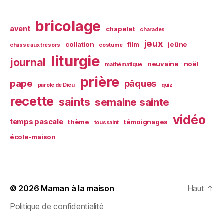
bricolage
avent
chapelet
charades
jeux
collation
film
jeûne
chasse aux trésors
costume
liturgie
journal
neuvaine
noël
mathématique
prière
pape
pâques
parole de Dieu
quiz
recette
saints
semaine sainte
vidéo
temps pascale
thème
témoignages
toussaint
école-maison
© 2026
Maman à la maison
Haut
↑
Politique de confidentialité