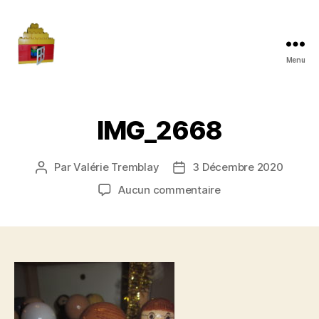
Menu
Maman
à
la
maison
IMG_2668
Par
Valérie Tremblay
3 Décembre 2020
Auteur
Date
de
de
sur
Aucun commentaire
l'article
l’article
IMG_2668