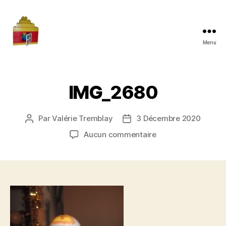
Menu
Maman
à
la
maison
IMG_2680
Par
Valérie Tremblay
3 Décembre 2020
Auteur
Date
de
de
sur
Aucun commentaire
l'article
l’article
IMG_2680