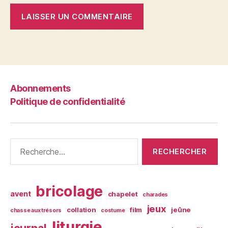
Abonnements
Politique de confidentialité
Rechercher :
bricolage
avent
chapelet
charades
jeux
collation
film
jeûne
chasse aux trésors
costume
liturgie