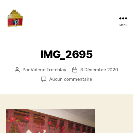
Menu
Maman
à
la
maison
IMG_2695
Par
Valérie Tremblay
3 Décembre 2020
Auteur
Date
de
de
sur
Aucun commentaire
l'article
l’article
IMG_2695