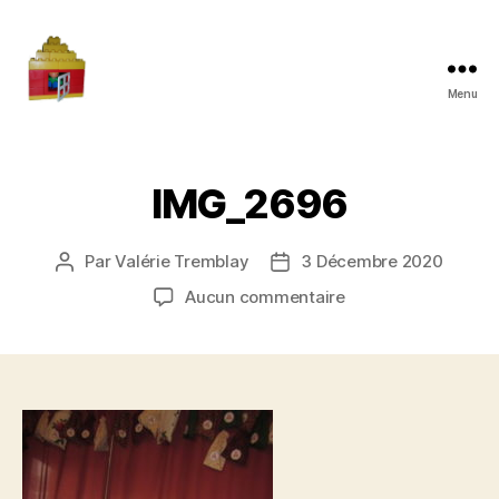
Menu
Maman
à
la
maison
IMG_2696
Par
Valérie Tremblay
3 Décembre 2020
Auteur
Date
de
de
sur
Aucun commentaire
l'article
l’article
IMG_2696