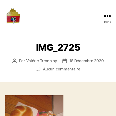
Menu
Maman
à
la
maison
IMG_2725
Par
Valérie Tremblay
18 Décembre 2020
Auteur
Date
de
de
sur
Aucun commentaire
l'article
l’article
IMG_2725