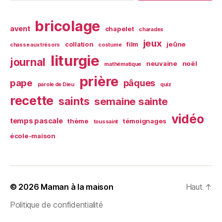
bricolage
avent
chapelet
charades
jeux
collation
film
jeûne
chasse aux trésors
costume
liturgie
journal
neuvaine
noël
mathématique
prière
pape
pâques
parole de Dieu
quiz
recette
saints
semaine sainte
vidéo
temps pascale
thème
témoignages
toussaint
école-maison
© 2026
Maman à la maison
Haut
↑
Politique de confidentialité