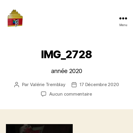
Menu
Maman
à
la
maison
IMG_2728
année 2020
Par
Valérie Tremblay
17 Décembre 2020
Auteur
Date
de
de
sur
Aucun commentaire
l'article
l’article
IMG_2728