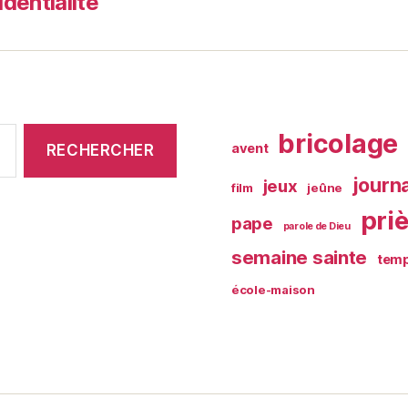
identialité
bricolage
avent
journ
jeux
film
jeûne
pri
pape
parole de Dieu
semaine sainte
temp
école-maison