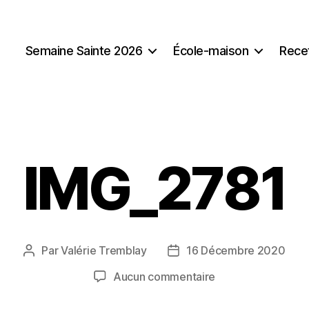
Semaine Sainte 2026
École-maison
Rece
IMG_2781
Par
Valérie Tremblay
16 Décembre 2020
Auteur
Date
de
de
sur
Aucun commentaire
l'article
l’article
IMG_2781