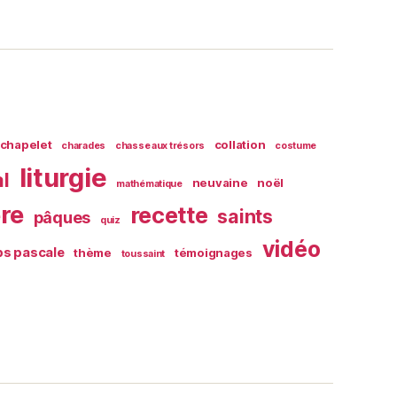
chapelet
collation
charades
chasse aux trésors
costume
liturgie
al
neuvaine
noël
mathématique
ère
recette
saints
pâques
quiz
vidéo
s pascale
thème
témoignages
toussaint