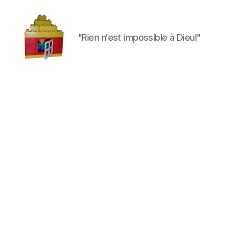
"Rien n'est impossible à Dieu!"
Maman
à
la
maison