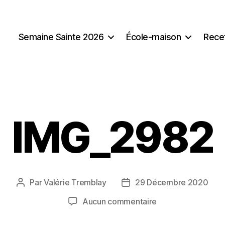
Semaine Sainte 2026
École-maison
Rece
IMG_2982
Par
Valérie Tremblay
29 Décembre 2020
Auteur
Date
de
de
sur
Aucun commentaire
l'article
l’article
IMG_2982