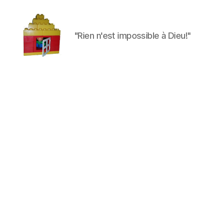
"Rien n'est impossible à Dieu!"
Maman
à
la
maison