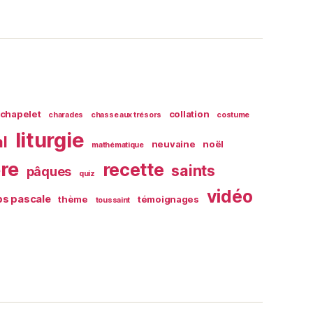
chapelet
collation
charades
chasse aux trésors
costume
liturgie
al
neuvaine
noël
mathématique
ère
recette
saints
pâques
quiz
vidéo
s pascale
thème
témoignages
toussaint