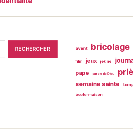
identialité
bricolage
avent
journ
jeux
film
jeûne
pri
pape
parole de Dieu
semaine sainte
temp
école-maison