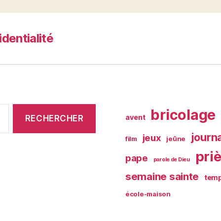
identialité
bricolage
avent
journ
jeux
film
jeûne
pri
pape
parole de Dieu
semaine sainte
temp
école-maison