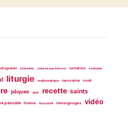
chapelet
collation
charades
chasse aux trésors
costume
liturgie
al
neuvaine
noël
mathématique
ère
recette
saints
pâques
quiz
vidéo
s pascale
thème
témoignages
toussaint