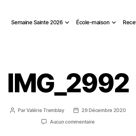
Semaine Sainte 2026
École-maison
Rece
IMG_2992
Par
Valérie Tremblay
29 Décembre 2020
Auteur
Date
de
de
sur
Aucun commentaire
l'article
l’article
IMG_2992