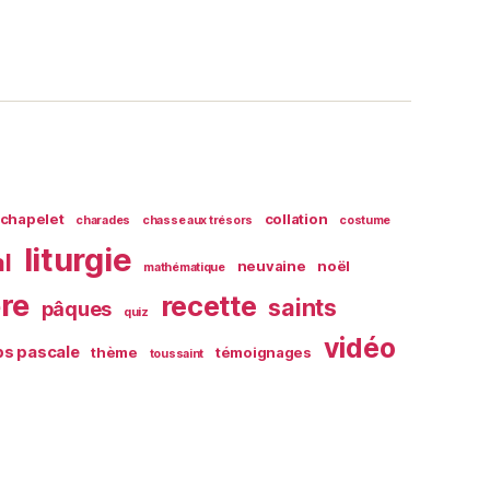
chapelet
collation
charades
chasse aux trésors
costume
liturgie
al
neuvaine
noël
mathématique
ère
recette
saints
pâques
quiz
vidéo
s pascale
thème
témoignages
toussaint