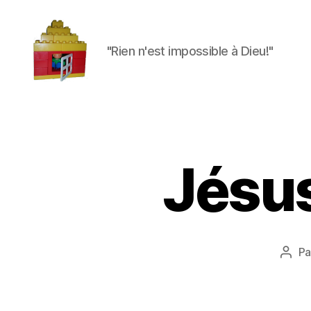
"Rien n'est impossible à Dieu!"
Maman
à
la
maison
Jésus
P
Aute
de
l'arti