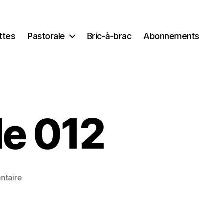
ttes
Pastorale
Bric-à-brac
Abonnements
de 012
sur
ntaire
Jésus
miséricorde
012