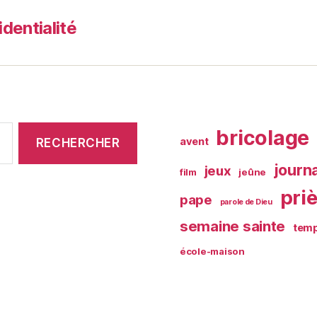
identialité
bricolage
avent
journ
jeux
film
jeûne
pri
pape
parole de Dieu
semaine sainte
temp
école-maison