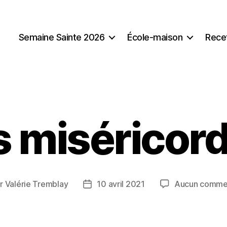
Semaine Sainte 2026
École-maison
Rece
 miséricor
ar
Valérie Tremblay
10 avril 2021
Aucun comme
ur
Date
de
cle
l’article