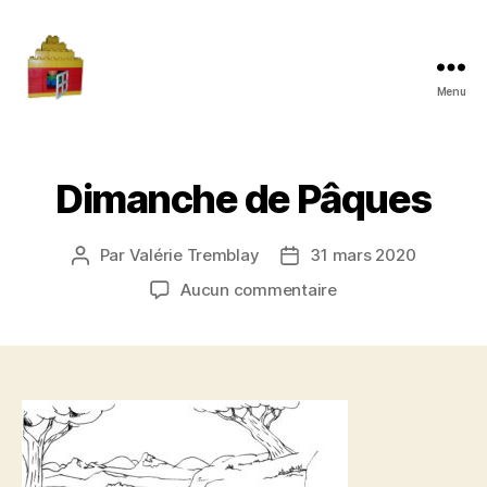
Menu
Maman
à
la
maison
Dimanche de Pâques
Par
Valérie Tremblay
31 mars 2020
Auteur
Date
de
de
sur
Aucun commentaire
l'article
l’article
Dimanche
de
Pâques