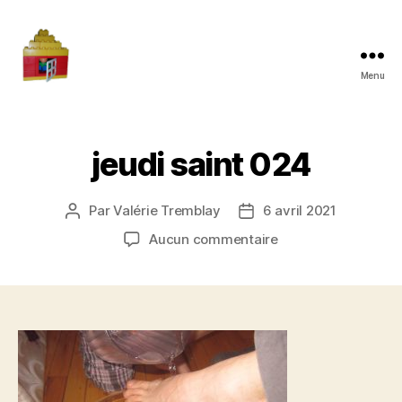
Menu
Maman
à
la
maison
jeudi saint 024
Par
Valérie Tremblay
6 avril 2021
Auteur
Date
de
de
sur
Aucun commentaire
l'article
l’article
jeudi
saint
024