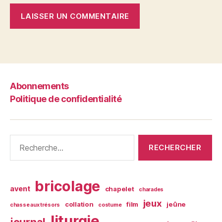
Abonnements
Politique de confidentialité
Rechercher :
bricolage
avent
chapelet
charades
jeux
collation
film
jeûne
chasse aux trésors
costume
liturgie