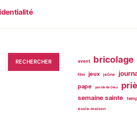
identialité
bricolage
avent
journ
jeux
film
jeûne
pri
pape
parole de Dieu
semaine sainte
temp
école-maison