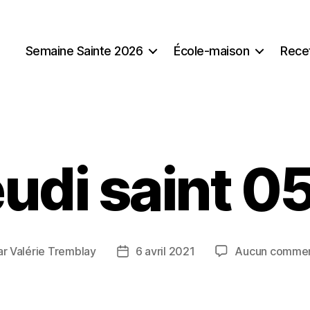
Semaine Sainte 2026
École-maison
Rece
eudi saint 0
ar
Valérie Tremblay
6 avril 2021
Aucun commen
eur
Date
de
icle
l’article