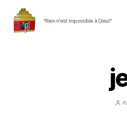
"Rien n'est impossible à Dieu!"
Maman
à
la
maison
j
P
Aut
de
l'art