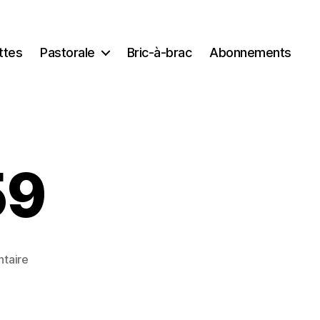
ttes
Pastorale
Bric-à-brac
Abonnements
59
sur
taire
jeudi
saint
059