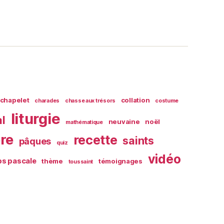
chapelet
collation
charades
chasse aux trésors
costume
liturgie
al
neuvaine
noël
mathématique
ère
recette
saints
pâques
quiz
vidéo
s pascale
thème
témoignages
toussaint