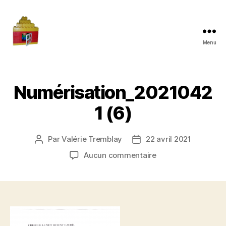
Menu
Maman
à
la
maison
Numérisation_2021042
1 (6)
Par
Valérie Tremblay
22 avril 2021
Auteur
Date
de
de
sur
Aucun commentaire
l'article
l’article
Numérisation_2021
(6)