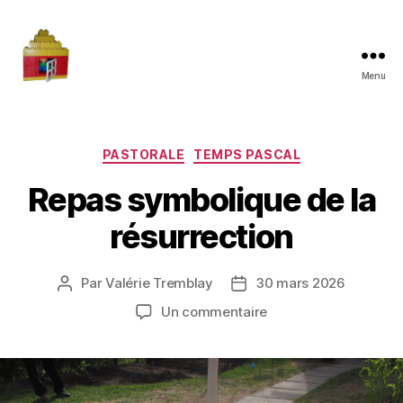
Menu
Maman
à
la
maison
Catégories
PASTORALE
TEMPS PASCAL
Repas symbolique de la
résurrection
Par
Valérie Tremblay
30 mars 2026
Auteur
Date
de
de
sur
Un commentaire
l'article
l’article
Repas
symbolique
de
la