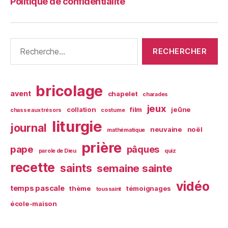
Politique de confidentialité
Rechercher :
bricolage
avent
chapelet
charades
jeux
collation
film
jeûne
chasse aux trésors
costume
liturgie
journal
neuvaine
noël
mathématique
prière
pape
pâques
parole de Dieu
quiz
recette
saints
semaine sainte
vidéo
temps pascale
thème
témoignages
toussaint
école-maison